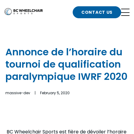
n
Go
CONTACT US
Back
b
to
Homepage
o
e
t
Annonce de l’horaire du
n
tournoi de qualification
g
b
n
paralympique IWRF 2020
s
d
b
n
massive-dev | February 5, 2020
t
b
t
s
BC Wheelchair Sports est fière de dévoiler l’horaire